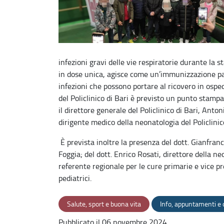
infezioni gravi delle vie respiratorie durante la
in dose unica, agisce come un’immunizzazione pass
infezioni che possono portare al ricovero in osped
del Policlinico di Bari è previsto un punto stamp
il direttore generale del Policlinico di Bari, Ant
dirigente medico della neonatologia del Policlinic
È prevista inoltre la presenza del dott. Gianfranco
Foggia; del dott. Enrico Rosati, direttore della ne
referente regionale per le cure primarie e vice p
pediatrici.
Salute, sport e buona vita
Info, appuntamenti e
Pubblicato il 06 novembre 2024