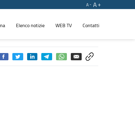
A
A
ina
Elenco notizie
WEB TV
Contatti