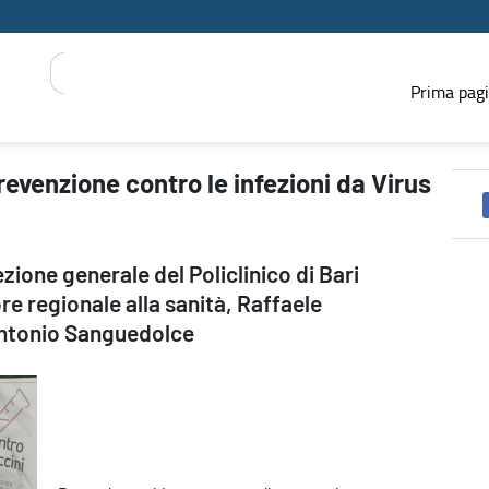
Prima pag
irus Respiratorio Sinciziale in Puglia - PRESS REGIONE
venzione contro le infezioni da Virus
a
rezione generale del Policlinico di Bari
e regionale alla sanità, Raffaele
 Antonio Sanguedolce