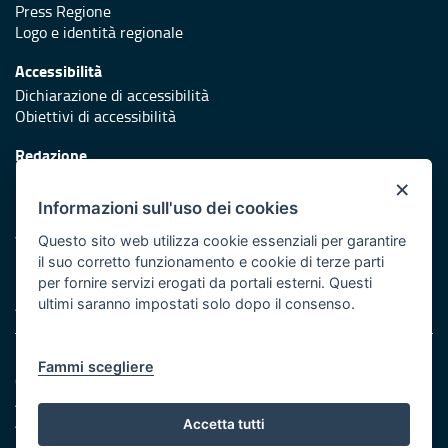
Press Regione
Logo e identità regionale
Accessibilità
Dichiarazione di accessibilità
Obiettivi di accessibilità
Redazione
Responsabili di pubblicazione
×
Informazioni sull'uso dei cookies
Protezione civile
Vai al sito di Protezione Civile Puglia
Questo sito web utilizza cookie essenziali per garantire
il suo corretto funzionamento e cookie di terze parti
Iniziativa finanziata con risorse del POR Puglia 2014/2020 -
per fornire servizi erogati da portali esterni. Questi
Asse XI
ultimi saranno impostati solo dopo il consenso.
Note legali
Fammi scegliere
Cookie e privacy
Amministrazione trasparente
Atti di notifica
Accetta tutti
Feed RSS