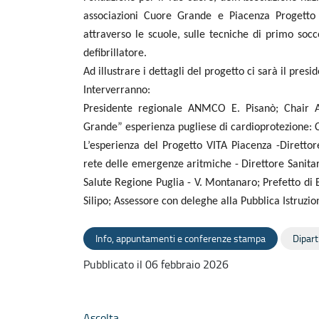
associazioni Cuore Grande e Piacenza Progetto 
attraverso le scuole, sulle tecniche di primo soc
defibrillatore.
Ad illustrare i dettagli del progetto ci sarà il p
Interverranno:
Presidente regionale ANMCO E. Pisanò; Chair
Grande” esperienza pugliese di cardioprotezione: C
L’esperienza del Progetto VITA Piacenza -Diretto
rete delle emergenze aritmiche - Direttore Sanitari
Salute Regione Puglia - V. Montanaro; Prefetto di Ba
Silipo; Assessore con deleghe alla Pubblica Istruzi
Info, appuntamenti e conferenze stampa
Dipart
Pubblicato il 06 febbraio 2026
Ascolta