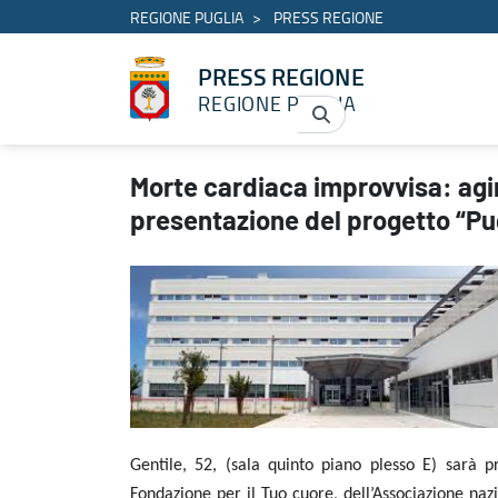
REGIONE PUGLIA
PRESS REGIONE
PRESS REGIONE
REGIONE PUGLIA
Morte cardiaca improvvisa: agire per salvare vite. In Regione la 
Morte cardiaca improvvisa: agire
presentazione del progetto “Pu
Gentile, 52, (sala quinto piano plesso E) sarà p
Fondazione per il Tuo cuore, dell’Associazione naz