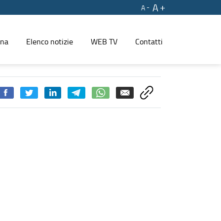
A
A
ina
Elenco notizie
WEB TV
Contatti
E