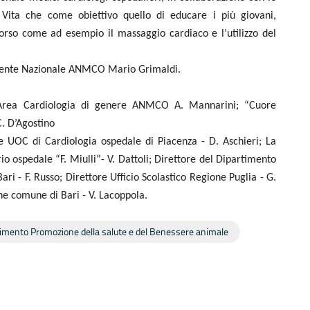
Vita che come obiettivo quello di educare i più giovani,
corso come ad esempio il massaggio cardiaco e l’utilizzo del
residente Nazionale ANMCO Mario Grimaldi.
 Area Cardiologia di genere ANMCO A. Mannarini;
“
Cuore
. D’Agostino
re UOC di Cardiologia ospedale di Piacenza - D. Aschieri; La
o ospedale “F. Miulli”- V. Dattoli; Direttore del Dipartimento
ri - F. Russo; Direttore Ufficio Scolastico Regione Puglia - G.
one comune di Bari - V. Lacoppola.
imento Promozione della salute e del Benessere animale