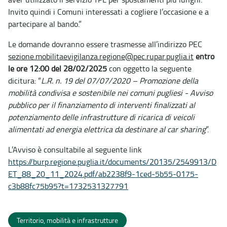
Invito quindi i Comuni interessati a cogliere l’occasione e a
partecipare al bando.”
Le domande dovranno essere trasmesse all’indirizzo PEC
sezione.mobilitaevigilanza.regione@pec.rupar.puglia.it
entro
le
ore 12:00 del 28/02/2025
con oggetto la seguente
dicitura: “
L.R. n. 19 del 07/07/2020 – Promozione della
mobilità condivisa e sostenibile nei comuni pugliesi - Avviso
pubblico per il finanziamento di interventi finalizzati al
potenziamento delle infrastrutture di ricarica di veicoli
alimentati ad energia elettrica da destinare al car sharing
”.
L’Avviso è consultabile al seguente link
https://burp.regione.puglia.it/documents/20135/2549913/D
ET_88_20_11_2024.pdf/ab2238f9-1ced-5b55-0175-
c3b88fc75b95?t=1732531327791
Territorio, mobilità e infrastrutture