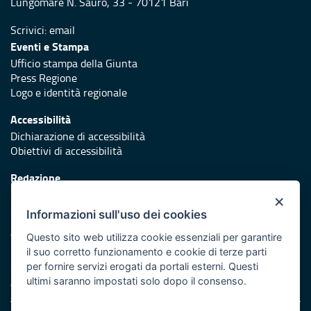
Lungomare N. Sauro, 33 - 70121 Bari
Scrivici:
email
Eventi e Stampa
Ufficio stampa della Giunta
Press Regione
Logo e identità regionale
Accessibilità
Dichiarazione di accessibilità
Obiettivi di accessibilità
Redazione
Responsabili di pubblicazione
×
Informazioni sull'uso dei cookies
Protezione civile
Vai al sito di Protezione Civile Puglia
Questo sito web utilizza cookie essenziali per garantire
il suo corretto funzionamento e cookie di terze parti
Iniziativa finanziata con risorse del POR Puglia 2014/2020 -
per fornire servizi erogati da portali esterni. Questi
Asse XI
ultimi saranno impostati solo dopo il consenso.