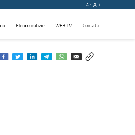
A
A
ina
Elenco notizie
WEB TV
Contatti
ranti - PRESS REGIONE