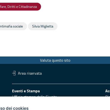
fare, Diritti e Cittadinanza
Antimafia sociale
Silvia Miglietta
Valuta questo sito
Area riservata
Eventi e Stampa
Ac
Ufficio stampa della Giunta
Di
Press Regione
Obi
Logo e identità regionale
uso dei cookies