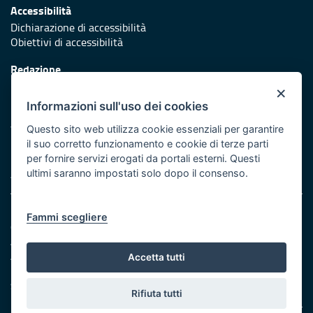
Accessibilità
Dichiarazione di accessibilità
Obiettivi di accessibilità
Redazione
Responsabili di pubblicazione
×
Informazioni sull'uso dei cookies
Protezione civile
Vai al sito di Protezione Civile Puglia
Questo sito web utilizza cookie essenziali per garantire
il suo corretto funzionamento e cookie di terze parti
Iniziativa finanziata con risorse del POR Puglia 2014/2020 -
per fornire servizi erogati da portali esterni. Questi
Asse XI
ultimi saranno impostati solo dopo il consenso.
Note legali
Fammi scegliere
Cookie e privacy
Amministrazione trasparente
Atti di notifica
Accetta tutti
Feed RSS
Servizi Intranet
Rifiuta tutti