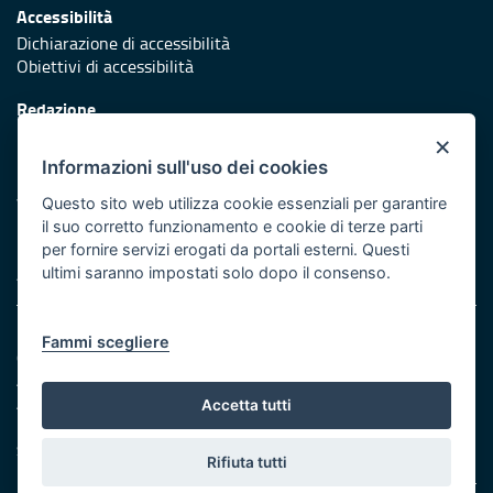
Accessibilità
Dichiarazione di accessibilità
Obiettivi di accessibilità
Redazione
Responsabili di pubblicazione
×
Informazioni sull'uso dei cookies
Protezione civile
Vai al sito di Protezione Civile Puglia
Questo sito web utilizza cookie essenziali per garantire
il suo corretto funzionamento e cookie di terze parti
Iniziativa finanziata con risorse del POR Puglia 2014/2020 -
per fornire servizi erogati da portali esterni. Questi
Asse XI
ultimi saranno impostati solo dopo il consenso.
Note legali
Fammi scegliere
Cookie e privacy
Amministrazione trasparente
Atti di notifica
Accetta tutti
Feed RSS
Servizi Intranet
Rifiuta tutti