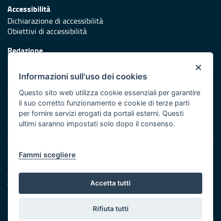
Accessibilità
Dichiarazione di accessibilità
Obiettivi di accessibilità
Redazione
Responsabili di pubblicazione
×
Informazioni sull'uso dei cookies
Protezione civile
Vai al sito di Protezione Civile Puglia
Questo sito web utilizza cookie essenziali per garantire
il suo corretto funzionamento e cookie di terze parti
Iniziativa finanziata con risorse del POR Puglia 2014/2020 -
per fornire servizi erogati da portali esterni. Questi
Asse XI
ultimi saranno impostati solo dopo il consenso.
Note legali
Fammi scegliere
Cookie e privacy
Amministrazione trasparente
Atti di notifica
Accetta tutti
Feed RSS
Servizi Intranet
Rifiuta tutti