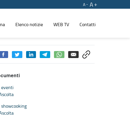
A
A
ina
Elenco notizie
WEB TV
Contatti
ocumenti
eventi
Ascolta
showcooking
Ascolta