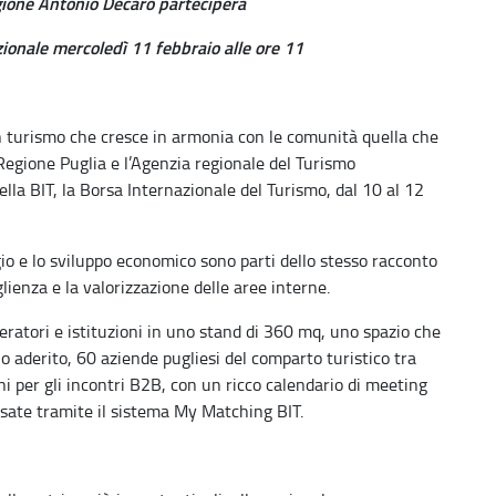
gione Antonio Decaro parteciperà
ionale mercoledì 11 febbraio alle ore 11
un turismo che cresce in armonia con le comunità quella che
Regione Puglia e l’Agenzia regionale del Turismo
la BIT, la Borsa Internazionale del Turismo, dal 10 al 12
gio e lo sviluppo economico sono parti dello stesso racconto
lienza e la valorizzazione delle aree interne.
peratori e istituzioni in uno stand di 360 mq, uno spazio che
 aderito, 60 aziende pugliesi del comparto turistico tra
ni per gli incontri B2B, con un ricco calendario di meeting
ssate tramite il sistema My Matching BIT.