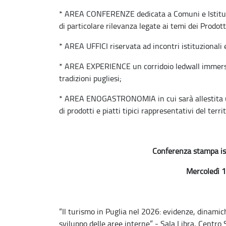
* AREA CONFERENZE dedicata a Comuni e Istituzio
di particolare rilevanza legate ai temi dei Prodotti
* AREA UFFICI riservata ad incontri istituzionali e
* AREA EXPERIENCE un corridoio ledwall immersivo,
tradizioni pugliesi;
* AREA ENOGASTRONOMIA in cui sarà allestita u
di prodotti e piatti tipici rappresentativi del terri
Conferenza stampa ist
Mercoledì 1
“Il turismo in Puglia nel 2026: evidenze, dinamiche
sviluppo delle aree interne” - Sala Libra, Centro