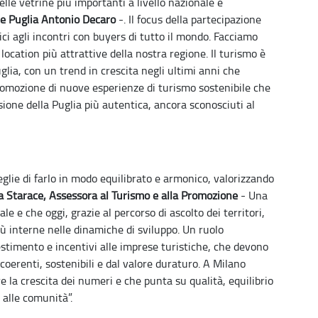
lle vetrine più importanti a livello nazionale e
ne Puglia Antonio Decaro
-. Il focus della partecipazione
ici agli incontri con buyers di tutto il mondo. Facciamo
 location più attrattive della nostra regione. Il turismo è
glia, con un trend in crescita negli ultimi anni che
omozione di nuove esperienze di turismo sostenibile che
ione della Puglia più autentica, ancora sconosciuti al
glie di farlo in modo equilibrato e armonico, valorizzando
a Starace, Assessora al Turismo e alla Promozione
- Una
e e che oggi, grazie al percorso di ascolto dei territori,
ù interne nelle dinamiche di sviluppo. Un ruolo
timento e incentivi alle imprese turistiche, che devono
coerenti, sostenibili e dal valore duraturo. A Milano
 la crescita dei numeri e che punta su qualità, equilibrio
 alle comunità”.