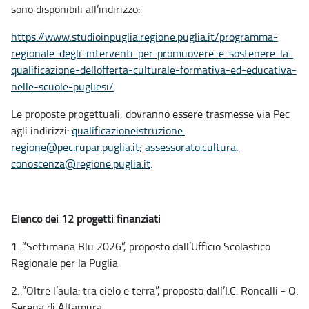
sono disponibili all’indirizzo:
https://www.studioinpuglia.
regione.puglia.it/programma-
regionale-degli-interventi-
per-promuovere-e-sostenere-la-
qualificazione-dellofferta-
culturale-formativa-ed-
educativa-
nelle-scuole-
pugliesi/
.
Le proposte progettuali, dovranno essere trasmesse via Pec
agli indirizzi:
qualificazioneistruzione.
regione@pec.rupar.puglia.it
;
assessorato.cultura.
conoscenza@regione.puglia.it
.
Elenco dei 12 progetti finanziati
1. “Settimana Blu 2026”, proposto dall’Ufficio Scolastico
Regionale per la Puglia
2. “Oltre l’aula: tra cielo e terra”, proposto dall’I.C. Roncalli - O.
Serena di Altamura