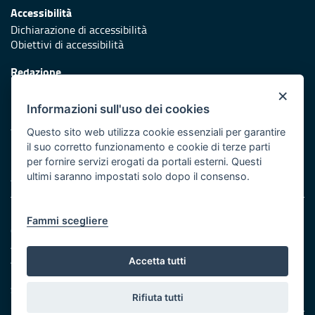
Accessibilità
Dichiarazione di accessibilità
Obiettivi di accessibilità
Redazione
Responsabili di pubblicazione
×
Informazioni sull'uso dei cookies
Protezione civile
Vai al sito di Protezione Civile Puglia
Questo sito web utilizza cookie essenziali per garantire
il suo corretto funzionamento e cookie di terze parti
Iniziativa finanziata con risorse del POR Puglia 2014/2020 -
per fornire servizi erogati da portali esterni. Questi
Asse XI
ultimi saranno impostati solo dopo il consenso.
Note legali
Fammi scegliere
Cookie e privacy
Amministrazione trasparente
Atti di notifica
Accetta tutti
Feed RSS
Servizi Intranet
Rifiuta tutti