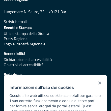
Lungomare N. Sauro, 33 - 70121 Bari
Scrivici:
email
Eventi e Stampa
Ufficio stampa della Giunta
Press Regione
Logo e identità regionale
Accessibilità
Dichiarazione di accessibilità
Obiettivi di accessibilità
Redazione
Responsabili di pubblicazione
×
Informazioni sull'uso dei cookies
Protezione civile
Vai al sito di Protezione Civile Puglia
Questo sito web utilizza cookie essenziali per garantire
il suo corretto funzionamento e cookie di terze parti
Iniziativa finanziata con risorse del POR Puglia 2014/2020 -
per fornire servizi erogati da portali esterni. Questi