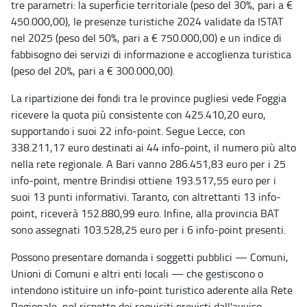
tre parametri: la superficie territoriale (peso del 30%, pari a €
450.000,00), le presenze turistiche 2024 validate da ISTAT
nel 2025 (peso del 50%, pari a € 750.000,00) e un indice di
fabbisogno dei servizi di informazione e accoglienza turistica
(peso del 20%, pari a € 300.000,00).
La ripartizione dei fondi tra le province pugliesi vede Foggia
ricevere la quota più consistente con 425.410,20 euro,
supportando i suoi 22 info-point. Segue Lecce, con
338.211,17 euro destinati ai 44 info-point, il numero più alto
nella rete regionale. A Bari vanno 286.451,83 euro per i 25
info-point, mentre Brindisi ottiene 193.517,55 euro per i
suoi 13 punti informativi. Taranto, con altrettanti 13 info-
point, riceverà 152.880,99 euro. Infine, alla provincia BAT
sono assegnati 103.528,25 euro per i 6 info-point presenti.
Possono presentare domanda i soggetti pubblici — Comuni,
Unioni di Comuni e altri enti locali — che gestiscono o
intendono istituire un info-point turistico aderente alla Rete
Regionale, nel rispetto dei requisiti previsti dall'avviso.