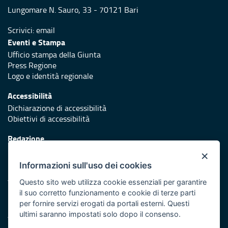
Lungomare N. Sauro, 33 - 70121 Bari
Scrivici:
email
Eventi e Stampa
Ufficio stampa della Giunta
Press Regione
Logo e identità regionale
Accessibilità
Dichiarazione di accessibilità
Obiettivi di accessibilità
Redazione
Responsabili di pubblicazione
×
Informazioni sull'uso dei cookies
Protezione civile
Vai al sito di Protezione Civile Puglia
Questo sito web utilizza cookie essenziali per garantire
il suo corretto funzionamento e cookie di terze parti
Iniziativa finanziata con risorse del POR Puglia 2014/2020 -
per fornire servizi erogati da portali esterni. Questi
Asse XI
ultimi saranno impostati solo dopo il consenso.