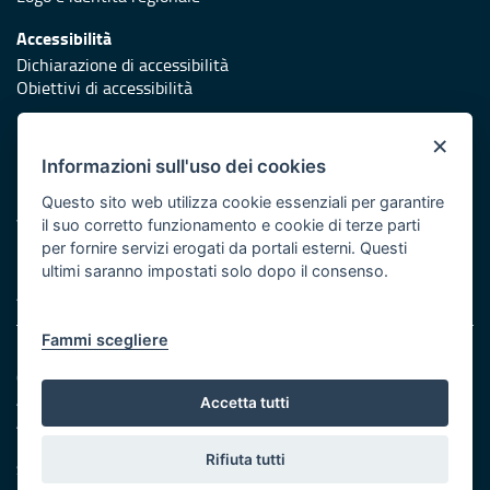
Accessibilità
Dichiarazione di accessibilità
Obiettivi di accessibilità
Redazione
×
Responsabili di pubblicazione
Informazioni sull'uso dei cookies
Protezione civile
Questo sito web utilizza cookie essenziali per garantire
Vai al sito di Protezione Civile Puglia
il suo corretto funzionamento e cookie di terze parti
per fornire servizi erogati da portali esterni. Questi
Iniziativa finanziata con risorse del POR Puglia 2014/2020 -
ultimi saranno impostati solo dopo il consenso.
Asse XI
Fammi scegliere
Note legali
Cookie e privacy
Amministrazione trasparente
Accetta tutti
Atti di notifica
Feed RSS
Rifiuta tutti
Servizi Intranet