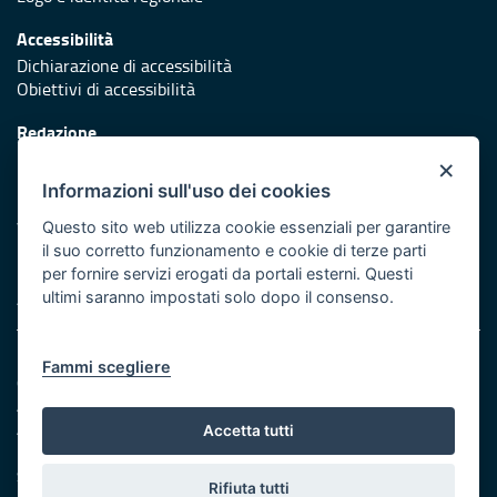
Accessibilità
Dichiarazione di accessibilità
Obiettivi di accessibilità
Redazione
Responsabili di pubblicazione
×
Informazioni sull'uso dei cookies
Protezione civile
Vai al sito di Protezione Civile Puglia
Questo sito web utilizza cookie essenziali per garantire
il suo corretto funzionamento e cookie di terze parti
Iniziativa finanziata con risorse del POR Puglia 2014/2020 -
per fornire servizi erogati da portali esterni. Questi
Asse XI
ultimi saranno impostati solo dopo il consenso.
Note legali
Fammi scegliere
Cookie e privacy
Amministrazione trasparente
Atti di notifica
Accetta tutti
Feed RSS
Servizi Intranet
Rifiuta tutti