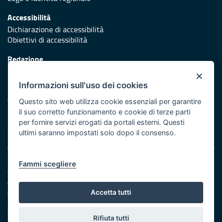
Accessibilità
Dichiarazione di accessibilità
Obiettivi di accessibilità
Redazione
Responsabili di pubblicazione
×
Informazioni sull'uso dei cookies
Protezione civile
Vai al sito di Protezione Civile Puglia
Questo sito web utilizza cookie essenziali per garantire
il suo corretto funzionamento e cookie di terze parti
Iniziativa finanziata con risorse del POR Puglia 2014/2020 -
per fornire servizi erogati da portali esterni. Questi
Asse XI
ultimi saranno impostati solo dopo il consenso.
Note legali
Fammi scegliere
Cookie e privacy
Amministrazione trasparente
Atti di notifica
Accetta tutti
Feed RSS
Servizi Intranet
Rifiuta tutti