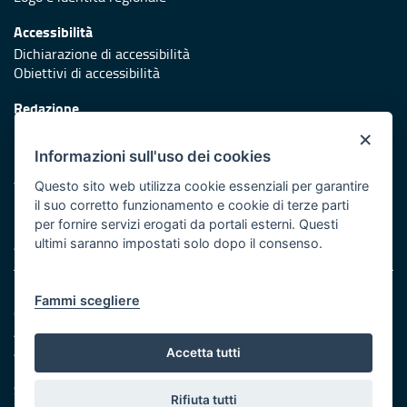
Accessibilità
Dichiarazione di accessibilità
Obiettivi di accessibilità
Redazione
Responsabili di pubblicazione
×
Informazioni sull'uso dei cookies
Protezione civile
Vai al sito di Protezione Civile Puglia
Questo sito web utilizza cookie essenziali per garantire
il suo corretto funzionamento e cookie di terze parti
Iniziativa finanziata con risorse del POR Puglia 2014/2020 -
per fornire servizi erogati da portali esterni. Questi
Asse XI
ultimi saranno impostati solo dopo il consenso.
Note legali
Fammi scegliere
Cookie e privacy
Amministrazione trasparente
Atti di notifica
Accetta tutti
Feed RSS
Servizi Intranet
Rifiuta tutti