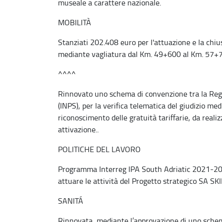
museale a carattere nazionale.
MOBILITÀ
Stanziati 202.408 euro per l'attuazione e la chius
mediante vagliatura dal Km. 49+600 al Km. 57+76
^^^^
Rinnovato uno schema di convenzione tra la Regio
(INPS), per la verifica telematica del giudizio medi
riconoscimento delle gratuità tariffarie, da rea
attivazione..
POLITICHE DEL LAVORO
Programma Interreg IPA South Adriatic 2021-202
attuare le attività del Progetto strategico SA SKI
SANITÁ
Rinnovata, mediante l’approvazione di uno schema 