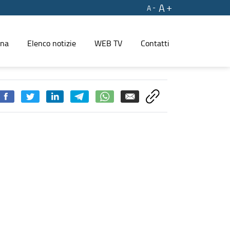
A
A
ina
Elenco notizie
WEB TV
Contatti