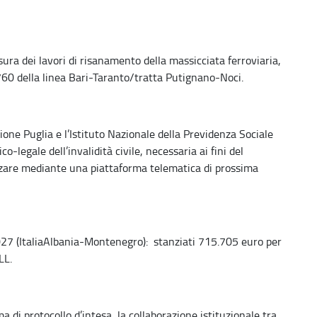
ura dei lavori di risanamento della massicciata ferroviaria,
0 della linea Bari-Taranto/tratta Putignano-Noci.
ne Puglia e l’Istituto Nazionale della Previdenza Sociale
co-legale dell’invalidità civile, necessaria ai fini del
lizzare mediante una piattaforma telematica di prossima
7 (ItaliaAlbania-Montenegro): stanziati 715.705 euro per
LL.
di protocollo d’intesa, la collaborazione istituzionale tra