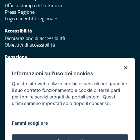
Ufficio stampa della Giunta
Press Regione
Logo e identità regionale
Accessibilità
Dichiarazione di accessibilità
Obiettivi di accessibilità
Redazione
Responsabili di pubblicazione
×
Informazioni sull'uso dei cookies
Protezione civile
Vai al sito di Protezione Civile Puglia
Questo sito web utilizza cookie essenziali per garantire
il suo corretto funzionamento e cookie di terze parti
Iniziativa finanziata con risorse del POR Puglia 2014/2020 -
per fornire servizi erogati da portali esterni. Questi
Asse XI
ultimi saranno impostati solo dopo il consenso.
Note legali
Fammi scegliere
Cookie e privacy
Amministrazione trasparente