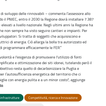
i di sviluppo delle rinnovabili – commenta l’assessore allo
o il PNIEC, entro il 2030 la Regione dovrà installare 7.387
elevati a livello nazionale. Negli ultimi anni la Regione ha
he non sempre ha visto seguire cantieri e impianti. Per
luppatori. Si tratta di soggetti che acquisiscono e
trici di energia. Ciò allarga la bolla tra autorizzato ed
tà di programmare efficacemente le FER.”
olontà e l'esigenza di promuovere l'utilizzo di fonti
ificate e ottimizzazione dei siti idonei, tutelando però il
obiettivo resta quello di decarbonizzare la Puglia e
r l’autosufficienza energetica del territorio che ci
glie con energia pulita e a un minor costo", aggiunge
to
.
e infrastrutture
Competitività, ricerca e Innovazione