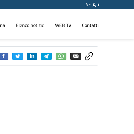
A
A
ina
Elenco notizie
WEB TV
Contatti
pianti a fonti rinnovabili - PRESS REGIONE