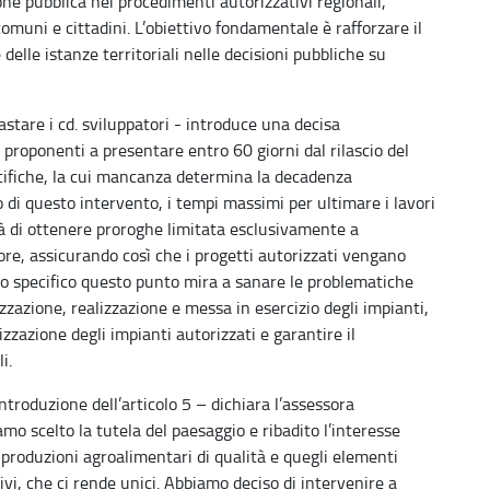
one pubblica nei procedimenti autorizzativi regionali,
omuni e cittadini. L’obiettivo fondamentale è rafforzare il
delle istanze territoriali nelle decisioni pubbliche su
rastare i cd. sviluppatori - introduce una decisa
i proponenti a presentare entro 60 giorni dal rilascio del
cifiche, la cui mancanza determina la decadenza
di questo intervento, i tempi massimi per ultimare i lavori
tà di ottenere proroghe limitata esclusivamente a
e, assicurando così che i progetti autorizzati vengano
lo specifico questo punto mira a sanare le problematiche
izzazione, realizzazione e messa in esercizio degli impianti,
zzazione degli impianti autorizzati e garantire il
i.
troduzione dell’articolo 5 – dichiara l’assessora
amo scelto la tutela del paesaggio e ribadito l’interesse
 produzioni agroalimentari di qualità e quegli elementi
livi, che ci rende unici. Abbiamo deciso di intervenire a