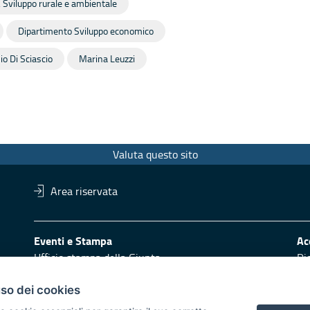
a, Sviluppo rurale e ambientale
Dipartimento Sviluppo economico
o Di Sciascio
Marina Leuzzi
Valuta questo sito
Area riservata
Eventi e Stampa
Ac
Ufficio stampa della Giunta
Di
Press Regione
Obi
Logo e identità regionale
uso dei cookies