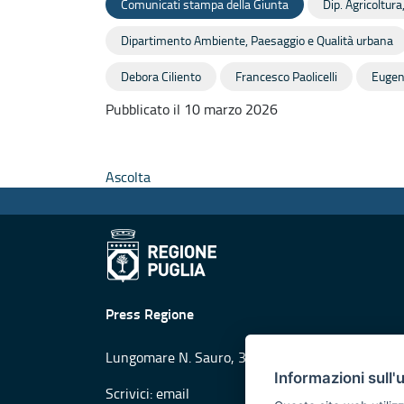
Comunicati stampa della Giunta
Dip. Agricoltur
Dipartimento Ambiente, Paesaggio e Qualità urbana
Debora Ciliento
Francesco Paolicelli
Eugeni
Pubblicato il 10 marzo 2026
Ascolta
Press Regione
Lungomare N. Sauro, 33 - 70121 Bari
Informazioni sull'
Scrivici:
email