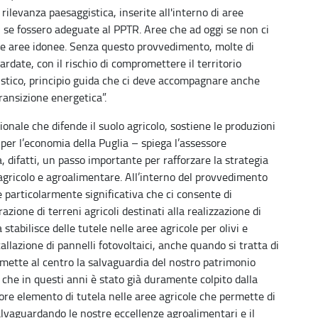
i rilevanza paesaggistica, inserite all'interno di aree
i se fossero adeguate al PPTR. Aree che ad oggi se non ci
e aree idonee. Senza questo provvedimento, molte di
rdate, con il rischio di compromettere il territorio
istico, principio guida che ci deve accompagnare anche
transizione energetica”.
nale che difende il suolo agricolo, sostiene le produzioni
i per l’economia della Puglia – spiega l’assessore
 difatti, un passo importante per rafforzare la strategia
agricolo e agroalimentare. All’interno del provvedimento
 particolarmente significativa che ci consente di
zione di terreni agricoli destinati alla realizzazione di
stabilisce delle tutele nelle aree agricole per olivi e
tallazione di pannelli fotovoltaici, anche quando si tratta di
 mette al centro la salvaguardia del nostro patrimonio
 che in questi anni è stato già duramente colpito dalla
ore elemento di tutela nelle aree agricole che permette di
alvaguardando le nostre eccellenze agroalimentari e il