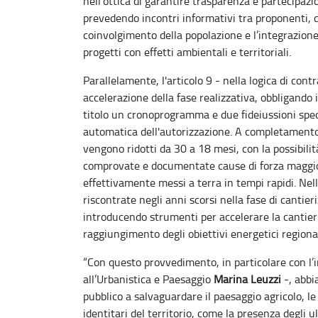
nell’ottica di garantire trasparenza e partecipazi
prevedendo incontri informativi tra proponenti, c
coinvolgimento della popolazione e l’integrazione 
progetti con effetti ambientali e territoriali.
Parallelamente, l'articolo 9 - nella logica di cont
accelerazione della fase realizzativa, obbligando 
titolo un cronoprogramma e due fideiussioni spe
automatica dell'autorizzazione. A completamento 
vengono ridotti da 30 a 18 mesi, con la possibili
comprovate e documentate cause di forza maggior
effettivamente messi a terra in tempi rapidi. Nel
riscontrate negli anni scorsi nella fase di cantier
introducendo strumenti per accelerare la cantieri
raggiungimento degli obiettivi energetici regional
“Con questo provvedimento, in particolare con l’in
all’Urbanistica e Paesaggio
Marina Leuzzi
-, abbi
pubblico a salvaguardare il paesaggio agricolo, le
identitari del territorio, come la presenza degli u