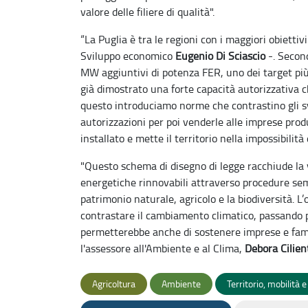
valore delle filiere di qualità".
“La Puglia è tra le regioni con i maggiori obiettiv
Sviluppo economico
Eugenio Di Sciascio
-. Second
MW aggiuntivi di potenza FER, uno dei target più 
già dimostrato una forte capacità autorizzativa c
questo introduciamo norme che contrastino gli svi
autorizzazioni per poi venderle alle imprese produt
installato e mette il territorio nella impossibili
"Questo schema di disegno di legge racchiude la v
energetiche rinnovabili attraverso procedure sempl
patrimonio naturale, agricolo e la biodiversità. L’
contrastare il cambiamento climatico, passando pe
permetterebbe anche di sostenere imprese e fami
l'assessore all'Ambiente e al Clima,
Debora Cilien
Agricoltura
Ambiente
Territorio, mobilità 