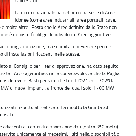
dallo Stato.
La norma nazionale ha definito una serie di Aree
Idonee (come aree industriali, aree portuali, cave,
e e molte altre). Posto che le Aree definite dallo Stato non
time è imposto l’obbligo di individuare Aree aggiuntive.
 sulla programmazione, ma si limita a prevedere percorsi
o di installazioni ricadenti nelle stesse.
iato al Consiglio per l’iter di approvazione, ha dato seguito
tare tali Aree aggiuntive, nella consapevolezza che la Puglia
considerevole. Basti pensare che tra il 2021 ed il 2025 la
1 MW di nuovi impianti, a fronte dei quali solo 1.700 MW
rizzati rispetto al realizzato ha indotto la Giunta ad
nsabili.
adiacenti ai centri di elaborazione dati (entro 350 metri)
servita unicamente ai medesimi, i siti nella disponibilità di