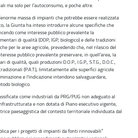
uali ma solo per l’autoconsumo, e poche altre.
’enorme massa di impianti che potrebbe essere realizzata
o, la Giunta ha inteso introdurre alcune specifiche che
sancendo come interesse pubblico prevalente la
mentari di qualità (DOP, IGP, biologico) e delle tradizioni
ifiche per le aree agricole, prevedendo che, nel rilascio del
teresse pubblico prevalente preservare, in quell’area, la
 di qualità, quali produzioni D.O.P., I.G.P., S.T.G., D.O.C.,
radizionali (P.A.T.), limitatamente alle superfici agricole
ominazione e l'indicazione intendono salvaguardare,
todo biologico.
 classificate come industriali da PRG/PUG non adeguato al
infrastrutturata e non dotata di Piano esecutivo vigente,
atrice paesaggistica del contesto territoriale individuata dal
lica per i progetti di impianti da fonti rinnovabili”