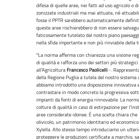
difesa di quelle aree, nei fatti ad uso agricolo o d
zonizzate industriali ma mai attuate, né attuabil
fosse il PPTR sarebbero automaticamente definit
queste aree rischierebbero di non essere salvagua
faticosamente tutelato dal nostro piano paesagg
nella sfida importante e non più rinviabile della 
"La norma afferma con chiarezza una visione regio
di qualità e rafforza uno dei settori più strategic
all’Agricoltura
Francesco Paolicelli
-. Rappresenta,
della Regione Puglia a tutela del nostro sistema 
abbiamo introdotto una disposizione innovativa e
contrastare in modo concreto la progressiva sottra
impianti da fonti di energia rinnovabile. La norma 
colture di qualità in caso di estirpazione per l’ins
aree considerate idonee. È una scelta chiara che
olivicolo, un patrimonio identitario ed economico
Xylella. Allo stesso tempo introduciamo un ulteri
proteggere le produzioni certificate a marchio, s