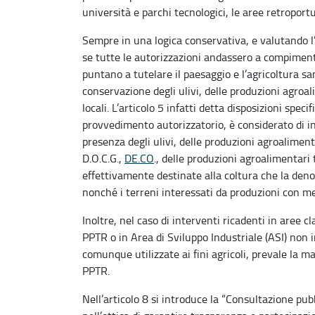
università e parchi tecnologici, le aree retroport
Sempre in una logica conservativa, e valutando l
se tutte le autorizzazioni andassero a compiment
puntano a tutelare il paesaggio e l’agricoltura 
conservazione degli ulivi, delle produzioni agroali
locali. L’articolo 5 infatti detta disposizioni spec
provvedimento autorizzatorio, è considerato di in
presenza degli ulivi, delle produzioni agroalimentari
D.O.C.G.,
DE.CO
., delle produzioni agroalimentari t
effettivamente destinate alla coltura che la den
nonché i terreni interessati da produzioni con me
Inoltre, nel caso di interventi ricadenti in aree
PPTR o in Area di Sviluppo Industriale (ASI) non 
comunque utilizzate ai fini agricoli, prevale la m
PPTR.
Nell’articolo 8 si introduce la “Consultazione pubb