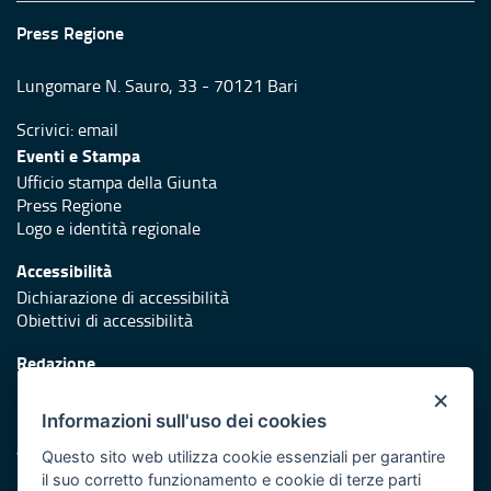
Press Regione
Lungomare N. Sauro, 33 - 70121 Bari
Scrivici:
email
Eventi e Stampa
Ufficio stampa della Giunta
Press Regione
Logo e identità regionale
Accessibilità
Dichiarazione di accessibilità
Obiettivi di accessibilità
Redazione
Responsabili di pubblicazione
×
Informazioni sull'uso dei cookies
Protezione civile
Vai al sito di Protezione Civile Puglia
Questo sito web utilizza cookie essenziali per garantire
il suo corretto funzionamento e cookie di terze parti