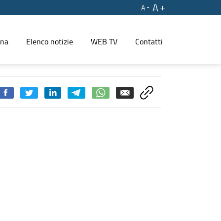
A
A
ina
Elenco notizie
WEB TV
Contatti