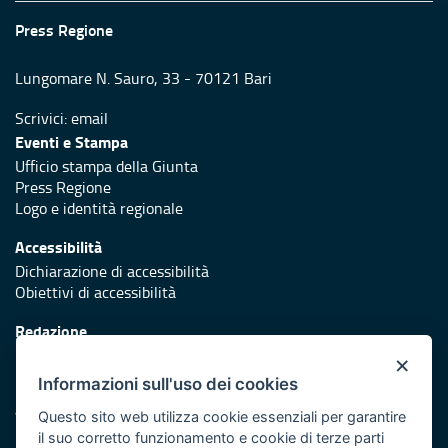
Press Regione
Lungomare N. Sauro, 33 - 70121 Bari
Scrivici:
email
Eventi e Stampa
Ufficio stampa della Giunta
Press Regione
Logo e identità regionale
Accessibilità
Dichiarazione di accessibilità
Obiettivi di accessibilità
Redazione
Responsabili di pubblicazione
×
Informazioni sull'uso dei cookies
Protezione civile
Vai al sito di Protezione Civile Puglia
Questo sito web utilizza cookie essenziali per garantire
il suo corretto funzionamento e cookie di terze parti