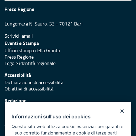
Press Regione
Lungomare N. Sauro, 33 - 70121 Bari
Scrivici:
email
Eventi e Stampa
Ufficio stampa della Giunta
Press Regione
Logo e identità regionale
Accessibilità
Dichiarazione di accessibilità
Obiettivi di accessibilità
Redazione
Responsabili di pubblicazione
×
Informazioni sull'uso dei cookies
Protezione civile
Vai al sito di Protezione Civile Puglia
Questo sito web utilizza cookie essenziali per garantire
il suo corretto funzionamento e cookie di terze parti