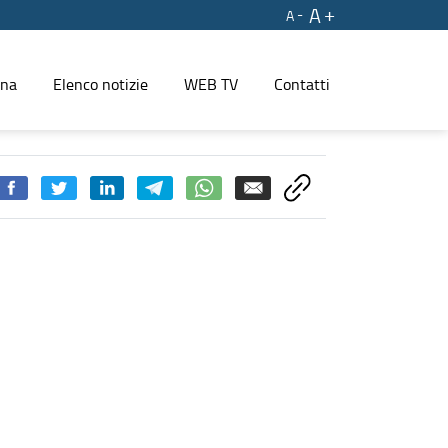
A
A
ina
Elenco notizie
WEB TV
Contatti