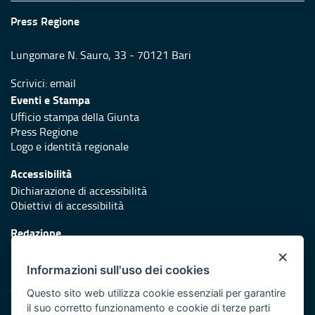
Press Regione
Lungomare N. Sauro, 33 - 70121 Bari
Scrivici:
email
Eventi e Stampa
Ufficio stampa della Giunta
Press Regione
Logo e identità regionale
Accessibilità
Dichiarazione di accessibilità
Obiettivi di accessibilità
Redazione
Responsabili di pubblicazione
×
Informazioni sull'uso dei cookies
Protezione civile
Vai al sito di Protezione Civile Puglia
Questo sito web utilizza cookie essenziali per garantire
il suo corretto funzionamento e cookie di terze parti