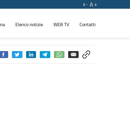
A
A
ina
Elenco notizie
WEB TV
Contatti
addetti dell’indotto ex Ilva - PRESS REGIONE