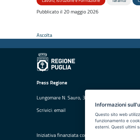
Lavoro, Istruzione e Formazione
Taranto
C
Pubblicato il 20 maggio 2026
Ascolta
Press Regione
Lungomare N. Sauro, 33 - 70121 Bari
Informazioni sull'
Scrivici:
email
Questo sito web utilizz
funzionamento e cookie 
esterni. Questi ultimi
Iniziativa finanziata con risorse del POR Puglia