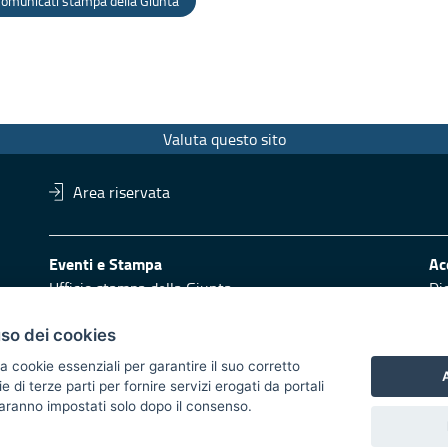
omunicati stampa della Giunta
Valuta questo sito
Area riservata
Eventi e Stampa
Ac
Ufficio stampa della Giunta
Di
Press Regione
Obi
Logo e identità regionale
uso dei cookies
Redazione
Pr
a cookie essenziali per garantire il suo corretto
A
di terze parti per fornire servizi erogati da portali
Responsabili di pubblicazione
Vai
 saranno impostati solo dopo il consenso.
 2014/2020 - Asse XI