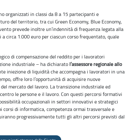
no organizzati in classi da 8 a 15 partecipanti e
uturo del territorio, tra cui Green Economy, Blue Economy,
rvento prevede inoltre un’indennità di frequenza legata alla
ri a circa 1.000 euro per ciascun corso frequentato, quale
ico di compensazione del reddito per i lavoratori
sizione industriale – ha dichiarato
l’assessore regionale allo
e iniezione di liquidità che accompagna i lavoratori in una
empo, offre loro l’opportunità di acquisire nuove
e del mercato del lavoro. La transizione industriale ed
centro le persone e il lavoro. Con questi percorsi formativi
sibilità occupazionali in settori innovativi e strategici
rimi corsi di informatica, competenza ormai trasversale e
iranno progressivamente tutti gli altri percorsi previsti dal