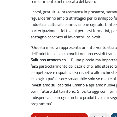
reinserimento nel mercato del lavoro.
I corsi, gratuiti e interamente in presenza, saran
riguarderanno ambiti strategici per lo sviluppo f
Industria culturale e innovazione digitale. L’inte
partecipazione effettiva ai percorsi formativi, pa
sostegno concreto ai lavoratori coinvolti.
“Questa misura rappresenta un intervento strateg
dell’indotto ex Ilva coinvolti nei processi di tran
Sviluppo economico
–. È una piccola ma important
fase particolarmente delicata e che, allo stesso t
competenze e riqualificarsi rispetto alle richiest
ecologica può essere sostenibile solo se mette al 
investiamo sul capitale umano e apriamo nuove pos
per il futuro del territorio. Si parte oggi con i p
indispensabile in ogni ambito produttivo, cui segu
programma”.