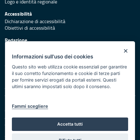
Logo e identità regionale
Accessibilità
Dichiarazione di accessibilità
Obiettivi di accessibilità
Redazione
Responsabili di pubblicazione
×
Informazioni sull'uso dei cookies
Protezione civile
Vai al sito di Protezione Civile Puglia
Questo sito web utilizza cookie essenziali per garantire
il suo corretto funzionamento e cookie di terze parti
Iniziativa finanziata con risorse del POR Puglia 2014/2020 -
per fornire servizi erogati da portali esterni. Questi
Asse XI
ultimi saranno impostati solo dopo il consenso.
Note legali
Fammi scegliere
Cookie e privacy
Amministrazione trasparente
Atti di notifica
Accetta tutti
Feed RSS
Servizi Intranet