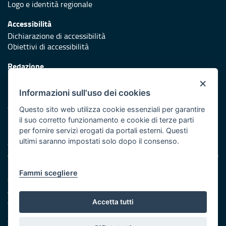
Logo e identità regionale
Accessibilità
Dichiarazione di accessibilità
Obiettivi di accessibilità
Redazione
Responsabili di pubblicazione
×
Informazioni sull'uso dei cookies
Protezione civile
Vai al sito di Protezione Civile Puglia
Questo sito web utilizza cookie essenziali per garantire
il suo corretto funzionamento e cookie di terze parti
Iniziativa finanziata con risorse del POR Puglia 2014/2020 -
per fornire servizi erogati da portali esterni. Questi
Asse XI
ultimi saranno impostati solo dopo il consenso.
Note legali
Fammi scegliere
Cookie e privacy
Amministrazione trasparente
Atti di notifica
Accetta tutti
Feed RSS
Servizi Intranet