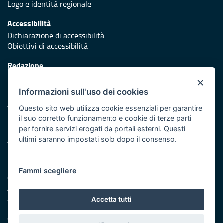
Logo e identità regionale
Accessibilità
Dichiarazione di accessibilità
Obiettivi di accessibilità
Redazione
Responsabili di pubblicazione
×
Informazioni sull'uso dei cookies
Protezione civile
Vai al sito di Protezione Civile Puglia
Questo sito web utilizza cookie essenziali per garantire
il suo corretto funzionamento e cookie di terze parti
Iniziativa finanziata con risorse del POR Puglia 2014/2020 -
per fornire servizi erogati da portali esterni. Questi
Asse XI
ultimi saranno impostati solo dopo il consenso.
Note legali
Fammi scegliere
Cookie e privacy
Amministrazione trasparente
Atti di notifica
Accetta tutti
Feed RSS
Servizi Intranet