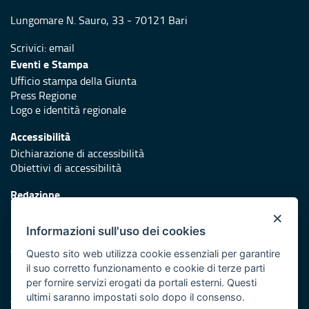
Lungomare N. Sauro, 33 - 70121 Bari
Scrivici:
email
Eventi e Stampa
Ufficio stampa della Giunta
Press Regione
Logo e identità regionale
Accessibilità
Dichiarazione di accessibilità
Obiettivi di accessibilità
Redazione
Responsabili di pubblicazione
×
Informazioni sull'uso dei cookies
Protezione civile
Vai al sito di Protezione Civile Puglia
Questo sito web utilizza cookie essenziali per garantire
il suo corretto funzionamento e cookie di terze parti
Iniziativa finanziata con risorse del POR Puglia 2014/2020 -
per fornire servizi erogati da portali esterni. Questi
Asse XI
ultimi saranno impostati solo dopo il consenso.