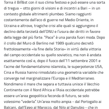
Torna il Bif&st con il suo clima festoso e può essere una sorta
di tregua – otto giorni di visioni e di incontri a Bari – in un
contesto globale altrimenti plumbeo. Siamo raggiunti
costantemente dall’eco di guerre nel Medio Oriente, in
Ucraina e altrove, tragiche crisi alle quali si aggiungono il
declino della terzietà dell’ONU e l’usura dei diritti in favore
della legge del più forte. “Pace” è una parola fuori moda. Dopo
il crollo del Muro di Berlino nel 1989 qualcuno decretò
frettolosamente «la fine della Storia» in virtù della vittoria
del campo occidentale su quello sovietico, ma non è andata
esattamente così e, dopo il fuoco dell’11 settembre 2001 e
l’acme del fondamentalismo islamista, le superpotenze USA,
Cina e Russia hanno rimodulato una geometria variabile che
converge nel marginalizzare l’Europa e il Mediterraneo.
Nondimeno il mare che separa e tuttavia unisce il Vecchio
Continente con il Nord Africa e l’Asia occidentale potrebbe
essere un’area geopolitica feconda di futuro, se solo
volessimo “vederla”. Un’area molto ampia - dal Portogallo ai
Balcani, dall’Egeo al Marocco, dal Nilo al Danubio - che in