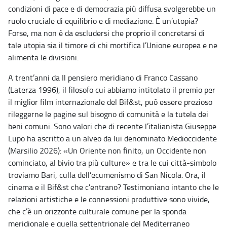
condizioni di pace e di democrazia più diffusa svolgerebbe un
ruolo cruciale di equilibrio e di mediazione. È un’utopia?
Forse, ma non è da escludersi che proprio il concretarsi di
tale utopia sia il timore di chi mortifica l’Unione europea e ne
alimenta le divisioni.
A trent’anni da Il pensiero meridiano di Franco Cassano
(Laterza 1996), il filosofo cui abbiamo intitolato il premio per
il miglior film internazionale del Bif&st, può essere prezioso
rileggerne le pagine sul bisogno di comunità e la tutela dei
beni comuni. Sono valori che di recente l’italianista Giuseppe
Lupo ha ascritto a un alveo da lui denominato Medioccidente
(Marsilio 2026): «Un Oriente non finito, un Occidente non
cominciato, al bivio tra più culture» e tra le cui città-simbolo
troviamo Bari, culla dell’ecumenismo di San Nicola. Ora, il
cinema e il Bif&st che c’entrano? Testimoniano intanto che le
relazioni artistiche e le connessioni produttive sono vivide,
che c’è un orizzonte culturale comune per la sponda
meridionale e quella settentrionale del Mediterraneo