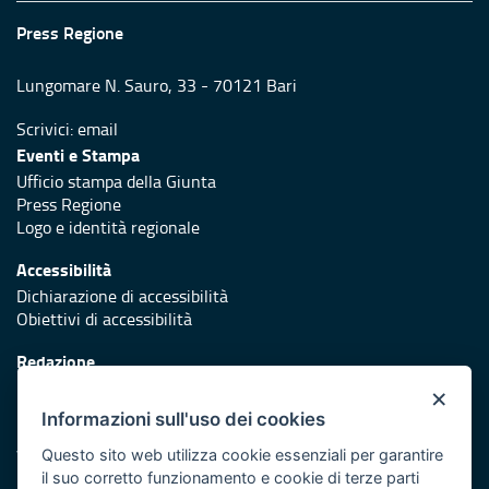
Press Regione
Lungomare N. Sauro, 33 - 70121 Bari
Scrivici:
email
Eventi e Stampa
Ufficio stampa della Giunta
Press Regione
Logo e identità regionale
Accessibilità
Dichiarazione di accessibilità
Obiettivi di accessibilità
Redazione
Responsabili di pubblicazione
×
Informazioni sull'uso dei cookies
Protezione civile
Vai al sito di Protezione Civile Puglia
Questo sito web utilizza cookie essenziali per garantire
il suo corretto funzionamento e cookie di terze parti