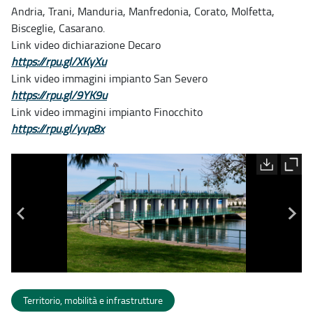
Andria, Trani, Manduria, Manfredonia, Corato, Molfetta,
Bisceglie, Casarano.
Link video dichiarazione Decaro
https://rpu.gl/XKyXu
Link video immagini impianto San Severo
https://rpu.gl/9YK9u
Link video immagini impianto Finocchito
https://rpu.gl/yvp8x
Territorio, mobilità e infrastrutture