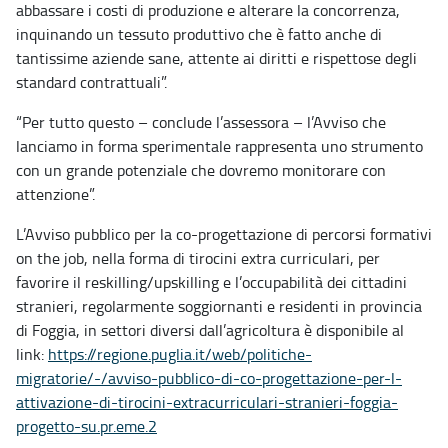
abbassare i costi di produzione e alterare la concorrenza,
inquinando un tessuto produttivo che è fatto anche di
tantissime aziende sane, attente ai diritti e rispettose degli
standard contrattuali”.
“Per tutto questo – conclude l’assessora – l’Avviso che
lanciamo in forma sperimentale rappresenta uno strumento
con un grande potenziale che dovremo monitorare con
attenzione”.
L’Avviso pubblico per la co-progettazione di percorsi formativi
on the job, nella forma di tirocini extra curriculari, per
favorire il reskilling/upskilling e l’occupabilità dei cittadini
stranieri, regolarmente soggiornanti e residenti in provincia
di Foggia, in settori diversi dall’agricoltura è disponibile al
link:
https://regione.puglia.it/web/
politiche-
migratorie/-/avviso-
pubblico-di-co-progettazione-
per-l-
attivazione-di-tirocini-
extracurriculari-stranieri-
foggia-
progetto-su.pr.eme.2