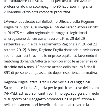
di promuovere la costruzione di percorsi di formazione
professionale che accompagnino 95 lavoratori migranti
vulnerabili verso altri comparti produttivi.
L’Avviso, pubblicato sul Bollettino Ufficiale della Regione
Puglia del 9 aprile, si rivolge e Enti del Terzo Settore iscritti
al RUNTS e all’albo regionale dei soggetti legittimati
all’erogazione dei servizi al lavoro (L.R. n. 25 del 29
settembre 2011 e dal Regolamento Regionale n. 28 del 22
ottobre 2012). A loro, Regione Puglia domanda di selezionare
i beneficiari dei tirocini e le imprese ospitanti, favorendo il
matching domanda/offerta e monitorando le esperienze di
tirocinio nei 4 mesi. L’impatto atteso della misura è che il
35% di persone venga assunto dopo l’esperienza formativa.
Regione Puglia, attraverso il Polo Sociale di Foggia del
Su.pr.eme. e la sua Agenzia per le politiche attive del lavoro
(ARPAL), attraverso i centri per l’impiego, svolgerà un ruolo
di supporto per il soggetto promotore nella profilazione e
nell’orientamento dei beneficiari, anche attraverso la