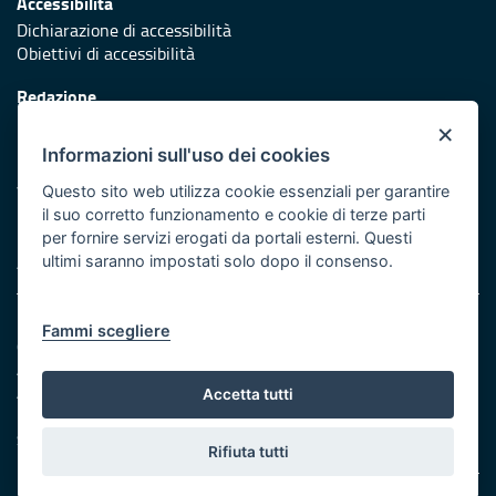
Accessibilità
Dichiarazione di accessibilità
Obiettivi di accessibilità
Redazione
Responsabili di pubblicazione
×
Informazioni sull'uso dei cookies
Protezione civile
Vai al sito di Protezione Civile Puglia
Questo sito web utilizza cookie essenziali per garantire
il suo corretto funzionamento e cookie di terze parti
Iniziativa finanziata con risorse del POR Puglia 2014/2020 -
per fornire servizi erogati da portali esterni. Questi
Asse XI
ultimi saranno impostati solo dopo il consenso.
Note legali
Fammi scegliere
Cookie e privacy
Amministrazione trasparente
Atti di notifica
Accetta tutti
Feed RSS
Servizi Intranet
Rifiuta tutti
© Regione Puglia