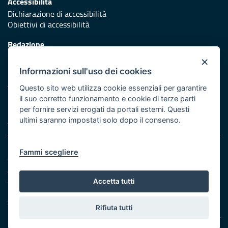
Accessibilità
Dichiarazione di accessibilità
Obiettivi di accessibilità
Redazione
Responsabili di pubblicazione
×
Informazioni sull'uso dei cookies
Protezione civile
Vai al sito di Protezione Civile Puglia
Questo sito web utilizza cookie essenziali per garantire
il suo corretto funzionamento e cookie di terze parti
Iniziativa finanziata con risorse del POR Puglia 2014/2020 -
per fornire servizi erogati da portali esterni. Questi
Asse XI
ultimi saranno impostati solo dopo il consenso.
Note legali
Fammi scegliere
Cookie e privacy
Amministrazione trasparente
Atti di notifica
Accetta tutti
Feed RSS
Servizi Intranet
Rifiuta tutti
© Regione Puglia