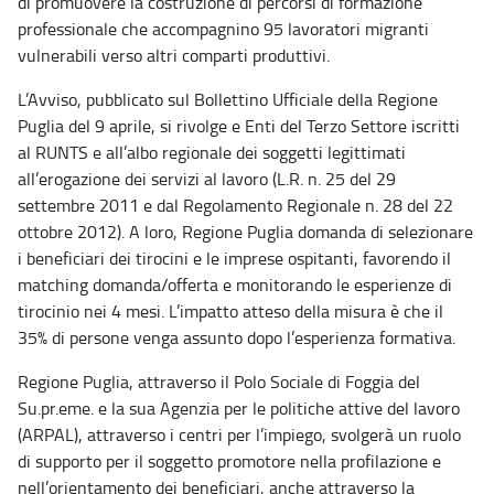
di promuovere la costruzione di percorsi di formazione
professionale che accompagnino 95 lavoratori migranti
vulnerabili verso altri comparti produttivi.
L’Avviso, pubblicato sul Bollettino Ufficiale della Regione
Puglia del 9 aprile, si rivolge e Enti del Terzo Settore iscritti
al RUNTS e all’albo regionale dei soggetti legittimati
all’erogazione dei servizi al lavoro (L.R. n. 25 del 29
settembre 2011 e dal Regolamento Regionale n. 28 del 22
ottobre 2012). A loro, Regione Puglia domanda di selezionare
i beneficiari dei tirocini e le imprese ospitanti, favorendo il
matching domanda/offerta e monitorando le esperienze di
tirocinio nei 4 mesi. L’impatto atteso della misura è che il
35% di persone venga assunto dopo l’esperienza formativa.
Regione Puglia, attraverso il Polo Sociale di Foggia del
Su.pr.eme. e la sua Agenzia per le politiche attive del lavoro
(ARPAL), attraverso i centri per l’impiego, svolgerà un ruolo
di supporto per il soggetto promotore nella profilazione e
nell’orientamento dei beneficiari, anche attraverso la