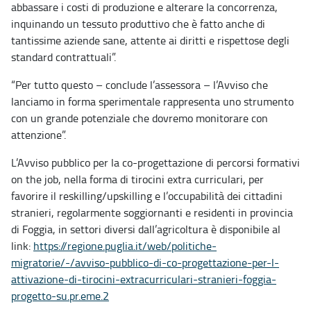
abbassare i costi di produzione e alterare la concorrenza,
inquinando un tessuto produttivo che è fatto anche di
tantissime aziende sane, attente ai diritti e rispettose degli
standard contrattuali”.
“Per tutto questo – conclude l’assessora – l’Avviso che
lanciamo in forma sperimentale rappresenta uno strumento
con un grande potenziale che dovremo monitorare con
attenzione”.
L’Avviso pubblico per la co-progettazione di percorsi formativi
on the job, nella forma di tirocini extra curriculari, per
favorire il reskilling/upskilling e l’occupabilità dei cittadini
stranieri, regolarmente soggiornanti e residenti in provincia
di Foggia, in settori diversi dall’agricoltura è disponibile al
link:
https://regione.puglia.it/web/
politiche-
migratorie/-/avviso-
pubblico-di-co-progettazione-
per-l-
attivazione-di-tirocini-
extracurriculari-stranieri-
foggia-
progetto-su.pr.eme.2