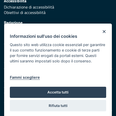
Accessibilità
Dichiarazione di accessibilità
Obiettivi di accessibilità
Redazione
Responsabili di pubblicazione
×
Informazioni sull'uso dei cookies
Protezione civile
Vai al sito di Protezione Civile Puglia
Questo sito web utilizza cookie essenziali per garantire
il suo corretto funzionamento e cookie di terze parti
Iniziativa finanziata con risorse del POR Puglia 2014/2020 -
per fornire servizi erogati da portali esterni. Questi
Asse XI
ultimi saranno impostati solo dopo il consenso.
Note legali
Fammi scegliere
Cookie e privacy
Amministrazione trasparente
Atti di notifica
Accetta tutti
Feed RSS
Servizi Intranet
Rifiuta tutti
© Regione Puglia