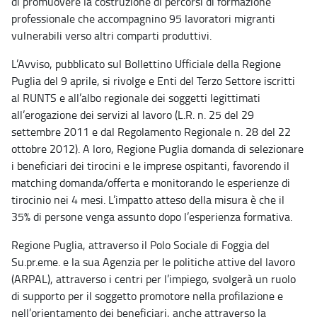
di promuovere la costruzione di percorsi di formazione
professionale che accompagnino 95 lavoratori migranti
vulnerabili verso altri comparti produttivi.
L’Avviso, pubblicato sul Bollettino Ufficiale della Regione
Puglia del 9 aprile, si rivolge e Enti del Terzo Settore iscritti
al RUNTS e all’albo regionale dei soggetti legittimati
all’erogazione dei servizi al lavoro (L.R. n. 25 del 29
settembre 2011 e dal Regolamento Regionale n. 28 del 22
ottobre 2012). A loro, Regione Puglia domanda di selezionare
i beneficiari dei tirocini e le imprese ospitanti, favorendo il
matching domanda/offerta e monitorando le esperienze di
tirocinio nei 4 mesi. L’impatto atteso della misura è che il
35% di persone venga assunto dopo l’esperienza formativa.
Regione Puglia, attraverso il Polo Sociale di Foggia del
Su.pr.eme. e la sua Agenzia per le politiche attive del lavoro
(ARPAL), attraverso i centri per l’impiego, svolgerà un ruolo
di supporto per il soggetto promotore nella profilazione e
nell’orientamento dei beneficiari, anche attraverso la