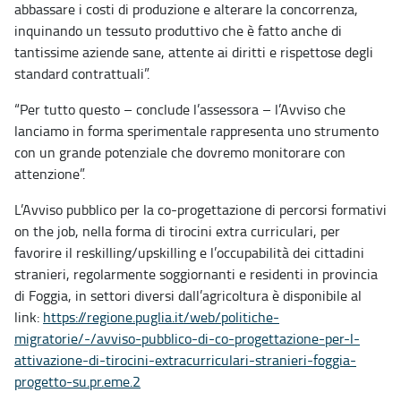
abbassare i costi di produzione e alterare la concorrenza,
inquinando un tessuto produttivo che è fatto anche di
tantissime aziende sane, attente ai diritti e rispettose degli
standard contrattuali”.
“Per tutto questo – conclude l’assessora – l’Avviso che
lanciamo in forma sperimentale rappresenta uno strumento
con un grande potenziale che dovremo monitorare con
attenzione”.
L’Avviso pubblico per la co-progettazione di percorsi formativi
on the job, nella forma di tirocini extra curriculari, per
favorire il reskilling/upskilling e l’occupabilità dei cittadini
stranieri, regolarmente soggiornanti e residenti in provincia
di Foggia, in settori diversi dall’agricoltura è disponibile al
link:
https://regione.puglia.it/web/
politiche-
migratorie/-/avviso-
pubblico-di-co-progettazione-
per-l-
attivazione-di-tirocini-
extracurriculari-stranieri-
foggia-
progetto-su.pr.eme.2