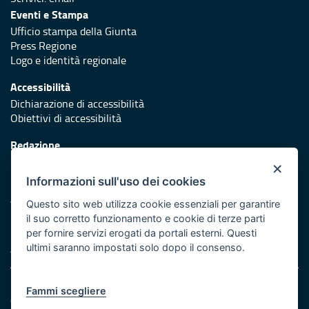
Eventi e Stampa
Ufficio stampa della Giunta
Press Regione
Logo e identità regionale
Accessibilità
Dichiarazione di accessibilità
Obiettivi di accessibilità
Redazione
Responsabili di pubblicazione
×
Informazioni sull'uso dei cookies
Protezione civile
Vai al sito di Protezione Civile Puglia
Questo sito web utilizza cookie essenziali per garantire
il suo corretto funzionamento e cookie di terze parti
Iniziativa finanziata con risorse del POR Puglia 2014/2020 -
per fornire servizi erogati da portali esterni. Questi
Asse XI
ultimi saranno impostati solo dopo il consenso.
Note legali
Fammi scegliere
Cookie e privacy