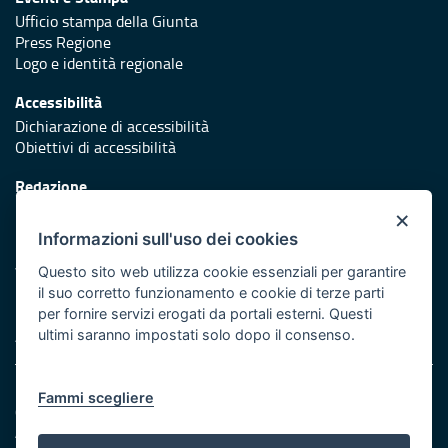
Ufficio stampa della Giunta
Press Regione
Logo e identità regionale
Accessibilità
Dichiarazione di accessibilità
Obiettivi di accessibilità
Redazione
Responsabili di pubblicazione
×
Informazioni sull'uso dei cookies
Protezione civile
Vai al sito di Protezione Civile Puglia
Questo sito web utilizza cookie essenziali per garantire
il suo corretto funzionamento e cookie di terze parti
Iniziativa finanziata con risorse del POR Puglia 2014/2020 -
per fornire servizi erogati da portali esterni. Questi
Asse XI
ultimi saranno impostati solo dopo il consenso.
Note legali
Fammi scegliere
Cookie e privacy
Amministrazione trasparente