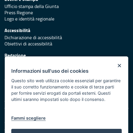
Ufficio stampa della Giunta
Press Regione
Logo e identità regionale
Accessibilità
Dichiarazione di accessibilità
Obiettivi di accessibilità
Redazione
Responsabili di pubblicazione
×
Informazioni sull'uso dei cookies
Protezione civile
Vai al sito di Protezione Civile Puglia
Questo sito web utilizza cookie essenziali per garantire
il suo corretto funzionamento e cookie di terze parti
Iniziativa finanziata con risorse del POR Puglia 2014/2020 -
per fornire servizi erogati da portali esterni. Questi
Asse XI
ultimi saranno impostati solo dopo il consenso.
Note legali
Fammi scegliere
Cookie e privacy
Amministrazione trasparente