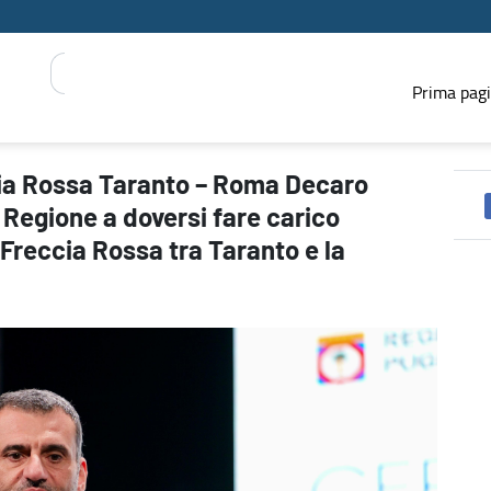
Prima pag
ve a Salvini: ”Assurdo sia la Regione a doversi fare carico dell’u
cia Rossa Taranto – Roma Decaro
a Regione a doversi fare carico
Freccia Rossa tra Taranto e la