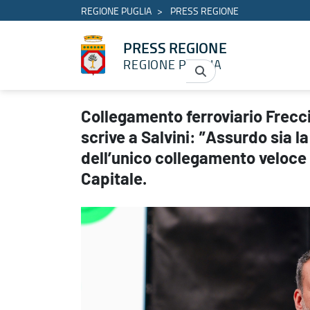
REGIONE PUGLIA
PRESS REGIONE
PRESS REGIONE
REGIONE PUGLIA
Collegamento ferroviario Freccia Rossa Taranto – Roma Decaro scri
Collegamento ferroviario Frec
scrive a Salvini: ”Assurdo sia l
dell’unico collegamento veloce 
Capitale.