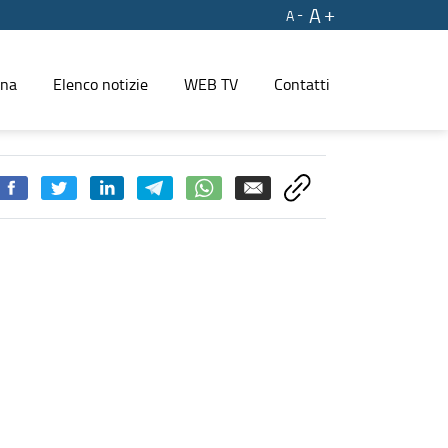
A
A
ina
Elenco notizie
WEB TV
Contatti
nico collegamento veloce Freccia Rossa tra Taranto e la Capitale. 