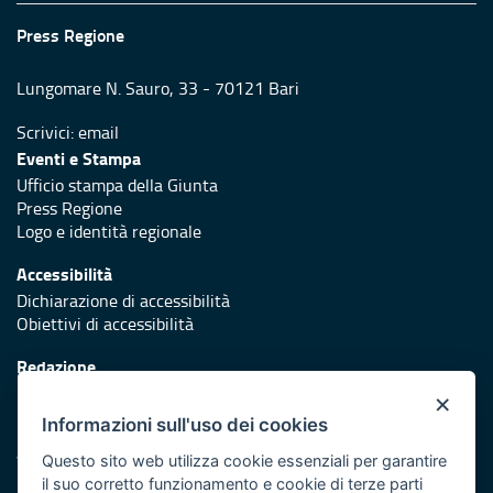
Press Regione
Lungomare N. Sauro, 33 - 70121 Bari
Scrivici:
email
Eventi e Stampa
Ufficio stampa della Giunta
Press Regione
Logo e identità regionale
Accessibilità
Dichiarazione di accessibilità
Obiettivi di accessibilità
Redazione
Responsabili di pubblicazione
×
Informazioni sull'uso dei cookies
Protezione civile
Vai al sito di Protezione Civile Puglia
Questo sito web utilizza cookie essenziali per garantire
il suo corretto funzionamento e cookie di terze parti