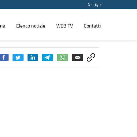
A
A
ina
Elenco notizie
WEB TV
Contatti
 PRESS REGIONE