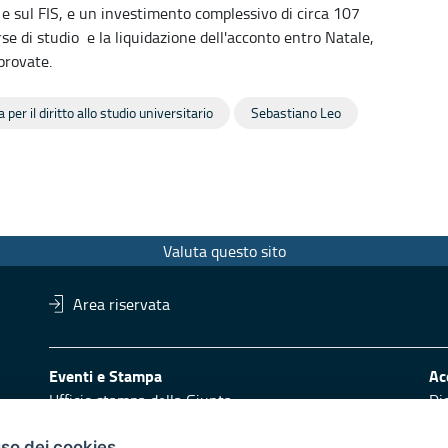
R e sul FIS, e un investimento complessivo di circa 107
rse di studio e la liquidazione dell'acconto entro Natale,
pprovate.
per il diritto allo studio universitario
Sebastiano Leo
Valuta questo sito
Area riservata
Eventi e Stampa
Ac
Ufficio stampa della Giunta
Di
Press Regione
Obi
Logo e identità regionale
uso dei cookies