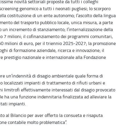
ime novità settoriali proposte da tutti i colleghi
screening genomico a tutti i neonati pugliesi; lo scorporo
 della costituzione di un ente autonomo; l’ascolto della lingua
iamento del trasporto pubblico locale, unica misura, a parte
to un incremento di stanziamento; l’internalizzazione della
ro 7 milioni; il cofinanziamento dei programmi comunitari,
150 milioni di euro, per il triennio 2025-2027; la promozione
uoghi di formazione aziendale, ricerca e innovazione; il
e prestigio nazionale e internazionale alla Fondazione
n’indennità di disagio ambientale quale forma di
o localizzati impianti di trattamento di rifiuti urbani e
 limitrofi effettivamente interessati dal disagio provocato
le ha una funzione indennitaria finalizzata ad alleviare la
tati impianti.
ato al Bilancio per aver offerto la consueta e risaputa
ione contabile molto problematica”.