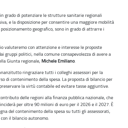
n grado di potenziare le strutture sanitarie regionali
siva, e la disposizione per consentire una maggiore mobilità
r posizionamento geografico, sono in grado di attrarre i
cio valuteremo con attenzione e interesse le proposte
dai gruppi politici, nella comune consapevolezza di avere a
della Giunta regionale,
Michele Emiliano
.
nanzitutto ringraziare tutti i colleghi assessori per la
rso di contenimento della spesa. La proposta di bilancio per
reservare la virtù contabile ed evitare tasse aggiuntive.
l contributo delle regioni alla finanza pubblica nazionale, che
inciderà per oltre 90 milioni di euro per il 2026 e il 2027. È
segna del contenimento della spesa su tutti gli assessorati,
 con il bilancio autonomo.