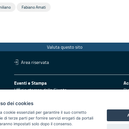
iliano
Fabiano Amati
Valuta questo sito
Area riservata
Eventi e Stampa
Ac
Ufficio stampa della Giunta
Di
Press Regione
Obi
Logo e identità regionale
uso dei cookies
Redazione
Pr
a cookie essenziali per garantire il suo corretto
A
di terze parti per fornire servizi erogati da portali
Responsabili di pubblicazione
Vai
 saranno impostati solo dopo il consenso.