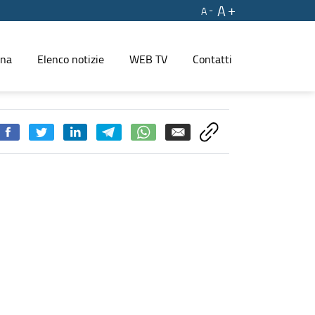
A
A
ina
Elenco notizie
WEB TV
Contatti