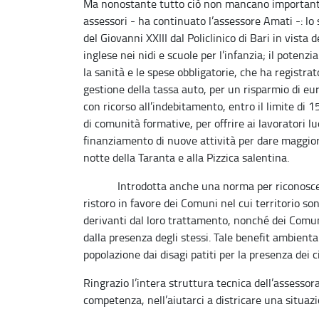
Ma nonostante tutto ciò non mancano importantiss
assessori - ha continuato l’assessore Amati -: lo 
del Giovanni XXIII dal Policlinico di Bari in vista
inglese nei nidi e scuole per l’infanzia; il potenz
la sanità e le spese obbligatorie, che ha registra
gestione della tassa auto, per un risparmio di eu
con ricorso all’indebitamento, entro il limite di 
di comunità formative, per offrire ai lavoratori l
finanziamento di nuove attività per dare maggior
notte della Taranta e alla Pizzica salentina.
Introdotta anche una norma per riconoscere u
ristoro in favore dei Comuni nel cui territorio son
derivanti dal loro trattamento, nonché dei Comuni
dalla presenza degli stessi. Tale benefit ambienta
popolazione dai disagi patiti per la presenza dei ci
Ringrazio l’intera struttura tecnica dell’assessor
competenza, nell’aiutarci a districare una situaz