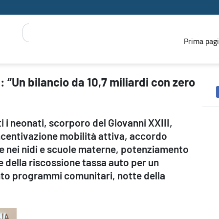
Prima pag
on zero nuove tasse” - PRESS REGIONE
 “Un bilancio da 10,7 miliardi con zero
 i neonati, scorporo del Giovanni XXIII,
incentivazione mobilità attiva, accordo
ese nei nidi e scuole materne, potenziamento
e della riscossione tassa auto per un
nto programmi comunitari, notte della