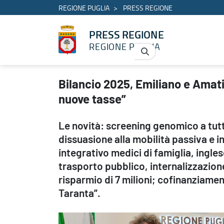
REGIONE PUGLIA
PRESS REGIONE
PRESS REGIONE
REGIONE PUGLIA
Bilancio 2025, Emiliano e Amati: “Un bilancio da 10,7 miliardi c
Bilancio 2025, Emiliano e Amati:
nuove tasse”
Le novità: screening genomico a tutti
dissuasione alla mobilità passiva e 
integrativo medici di famiglia, ingl
trasporto pubblico, internalizzazion
risparmio di 7 milioni; cofinanziame
Taranta”.