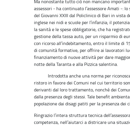
Ma nonostante tutto ciò non mancano importantiss
assessori - ha continuato l’assessore Amati -: lo 
del Giovanni XXIII dal Policlinico di Bari in vista
inglese nei nidi e scuole per l’infanzia; il potenz
la sanità e le spese obbligatorie, che ha registra
gestione della tassa auto, per un risparmio di eu
con ricorso all’indebitamento, entro il limite di 
di comunità formative, per offrire ai lavoratori l
finanziamento di nuove attività per dare maggior
notte della Taranta e alla Pizzica salentina.
Introdotta anche una norma per riconoscere u
ristoro in favore dei Comuni nel cui territorio son
derivanti dal loro trattamento, nonché dei Comuni
dalla presenza degli stessi. Tale benefit ambienta
popolazione dai disagi patiti per la presenza dei ci
Ringrazio l’intera struttura tecnica dell’assessor
competenza, nell’aiutarci a districare una situaz