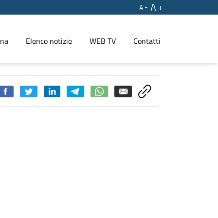
A
A
ina
Elenco notizie
WEB TV
Contatti