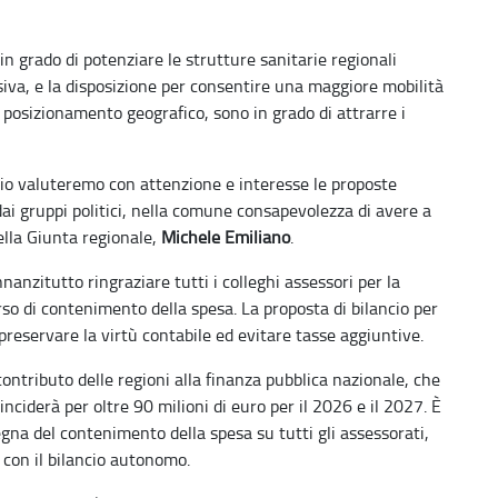
n grado di potenziare le strutture sanitarie regionali
siva, e la disposizione per consentire una maggiore mobilità
r posizionamento geografico, sono in grado di attrarre i
cio valuteremo con attenzione e interesse le proposte
dai gruppi politici, nella comune consapevolezza di avere a
della Giunta regionale,
Michele Emiliano
.
nanzitutto ringraziare tutti i colleghi assessori per la
rso di contenimento della spesa. La proposta di bilancio per
reservare la virtù contabile ed evitare tasse aggiuntive.
l contributo delle regioni alla finanza pubblica nazionale, che
inciderà per oltre 90 milioni di euro per il 2026 e il 2027. È
segna del contenimento della spesa su tutti gli assessorati,
 con il bilancio autonomo.