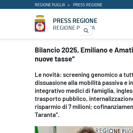
REGIONE PUGLIA
PRESS REGIONE
PRESS REGIONE
REGIONE PUGLIA
Bilancio 2025, Emiliano e Amati: “Un bilancio da 10,7 miliardi c
Bilancio 2025, Emiliano e Amati:
nuove tasse”
Le novità: screening genomico a tutti
dissuasione alla mobilità passiva e 
integrativo medici di famiglia, ingl
trasporto pubblico, internalizzazion
risparmio di 7 milioni; cofinanziame
Taranta”.