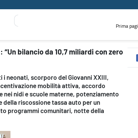
Prima pag
on zero nuove tasse” - PRESS REGIONE
 “Un bilancio da 10,7 miliardi con zero
 i neonati, scorporo del Giovanni XXIII,
incentivazione mobilità attiva, accordo
ese nei nidi e scuole materne, potenziamento
e della riscossione tassa auto per un
nto programmi comunitari, notte della