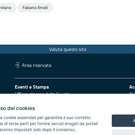
iliano
Fabiano Amati
Valuta questo sito
Area riservata
Eventi e Stampa
Ac
Ufficio stampa della Giunta
Di
Press Regione
Obi
Logo e identità regionale
uso dei cookies
Redazione
Pr
a cookie essenziali per garantire il suo corretto
A
di terze parti per fornire servizi erogati da portali
Responsabili di pubblicazione
Vai
 saranno impostati solo dopo il consenso.