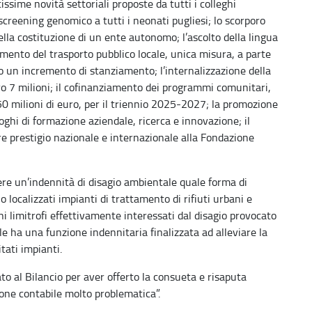
ime novità settoriali proposte da tutti i colleghi
screening genomico a tutti i neonati pugliesi; lo scorporo
 della costituzione di un ente autonomo; l’ascolto della lingua
iamento del trasporto pubblico locale, unica misura, a parte
to un incremento di stanziamento; l’internalizzazione della
ro 7 milioni; il cofinanziamento dei programmi comunitari,
150 milioni di euro, per il triennio 2025-2027; la promozione
uoghi di formazione aziendale, ricerca e innovazione; il
e prestigio nazionale e internazionale alla Fondazione
n’indennità di disagio ambientale quale forma di
o localizzati impianti di trattamento di rifiuti urbani e
 limitrofi effettivamente interessati dal disagio provocato
le ha una funzione indennitaria finalizzata ad alleviare la
tati impianti.
ato al Bilancio per aver offerto la consueta e risaputa
ione contabile molto problematica”.