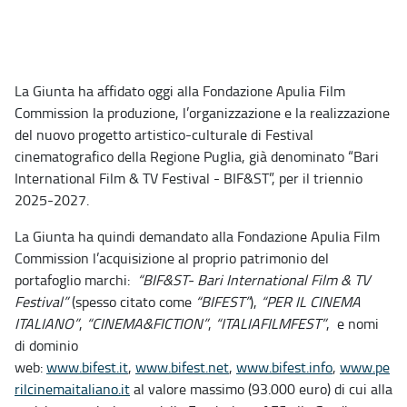
La Giunta ha affidato oggi alla Fondazione Apulia Film
Commission la produzione, l’organizzazione e la realizzazione
del nuovo progetto artistico-culturale di Festival
cinematografico della Regione Puglia, già denominato “Bari
International Film & TV Festival - BIF&ST”, per il triennio
2025-2027.
La Giunta ha quindi demandato
alla Fondazione Apulia Film
Commission l’acquisizione al proprio patrimonio del
portafoglio marchi:
“BIF&ST- Bari International Film & TV
Festival”
(spesso citato come
“BIFEST”
),
“PER IL CINEMA
ITALIANO”
,
“CINEMA&FICTION”
,
“ITALIAFILMFEST”
,
e nomi
di dominio
web:
www.bifest.it
,
www.bifest.net
,
www.bifest.info
,
www.pe
rilcinemaitaliano.it
al valore massimo (93.000 euro) di cui alla