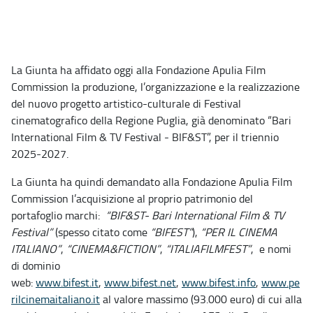
La Giunta ha affidato oggi alla Fondazione Apulia Film
Commission la produzione, l’organizzazione e la realizzazione
del nuovo progetto artistico-culturale di Festival
cinematografico della Regione Puglia, già denominato “Bari
International Film & TV Festival - BIF&ST”, per il triennio
2025-2027.
La Giunta ha quindi demandato
alla Fondazione Apulia Film
Commission l’acquisizione al proprio patrimonio del
portafoglio marchi:
“BIF&ST- Bari International Film & TV
Festival”
(spesso citato come
“BIFEST”
),
“PER IL CINEMA
ITALIANO”
,
“CINEMA&FICTION”
,
“ITALIAFILMFEST”
,
e nomi
di dominio
web:
www.bifest.it
,
www.bifest.net
,
www.bifest.info
,
www.pe
rilcinemaitaliano.it
al valore massimo (93.000 euro) di cui alla