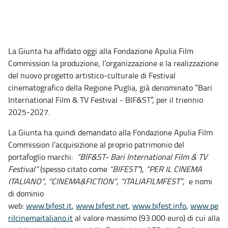
La Giunta ha affidato oggi alla Fondazione Apulia Film
Commission la produzione, l’organizzazione e la realizzazione
del nuovo progetto artistico-culturale di Festival
cinematografico della Regione Puglia, già denominato “Bari
International Film & TV Festival - BIF&ST”, per il triennio
2025-2027.
La Giunta ha quindi demandato
alla Fondazione Apulia Film
Commission l’acquisizione al proprio patrimonio del
portafoglio marchi:
“BIF&ST- Bari International Film & TV
Festival”
(spesso citato come
“BIFEST”
),
“PER IL CINEMA
ITALIANO”
,
“CINEMA&FICTION”
,
“ITALIAFILMFEST”
,
e nomi
di dominio
web:
www.bifest.it
,
www.bifest.net
,
www.bifest.info
,
www.pe
rilcinemaitaliano.it
al valore massimo (93.000 euro) di cui alla