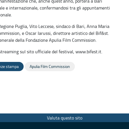
a manifestazione che, anche quest’anno, porterà a Bari
nale e internazionale, confermandosi tra gli appuntamenti
ionale.
egione Puglia, Vito Leccese, sindaco di Bari, Anna Maria
mmission, e Oscar Iarussi, direttore artistico del Bif&st.
generale della Fondazione Apulia Film Commission.
eaming sul sito ufficiale del festival, www.bifest.it.
enze stampa
Apulia Film Commission
Valuta questo sito