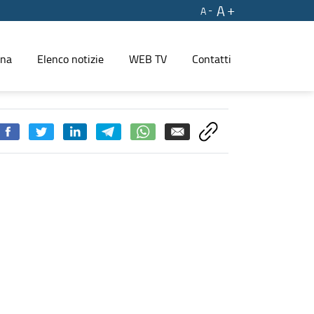
A
A
ina
Elenco notizie
WEB TV
Contatti