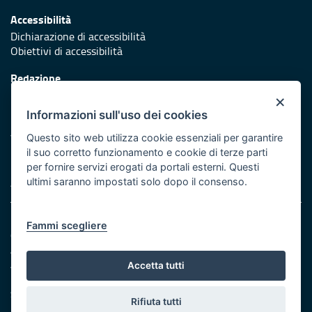
Accessibilità
Dichiarazione di accessibilità
Obiettivi di accessibilità
Redazione
Responsabili di pubblicazione
×
Informazioni sull'uso dei cookies
Protezione civile
Vai al sito di Protezione Civile Puglia
Questo sito web utilizza cookie essenziali per garantire
il suo corretto funzionamento e cookie di terze parti
Iniziativa finanziata con risorse del POR Puglia 2014/2020 -
per fornire servizi erogati da portali esterni. Questi
Asse XI
ultimi saranno impostati solo dopo il consenso.
Note legali
Fammi scegliere
Cookie e privacy
Amministrazione trasparente
Atti di notifica
Accetta tutti
Feed RSS
Servizi Intranet
Rifiuta tutti