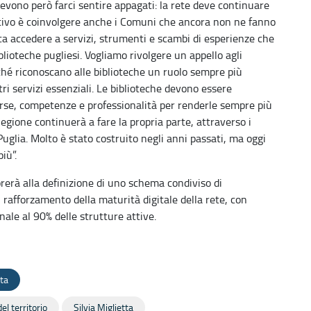
devono però farci sentire appagati: la rete deve continuare
iettivo è coinvolgere anche i Comuni che ancora non ne fanno
ica accedere a servizi, strumenti e scambi di esperienze che
lioteche pugliesi. Vogliamo rivolgere un appello agli
nché riconoscano alle biblioteche un ruolo sempre più
ltri servizi essenziali. Le biblioteche devono essere
sorse, competenze e professionalità per renderle sempre più
 Regione continuerà a fare la propria parte, attraverso i
uglia. Molto è stato costruito negli anni passati, ma oggi
iù”.
orerà alla definizione di uno schema condiviso di
 rafforzamento della maturità digitale della rete, con
onale al 90% delle strutture attive.
ta
el territorio
Silvia Miglietta