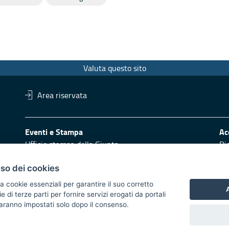
Valuta questo sito
Area riservata
Eventi e Stampa
Ac
Ufficio stampa della Giunta
Di
Press Regione
Obi
Logo e identità regionale
uso dei cookies
Redazione
Pr
a cookie essenziali per garantire il suo corretto
A
di terze parti per fornire servizi erogati da portali
Responsabili di pubblicazione
Vai
 saranno impostati solo dopo il consenso.
 2014/2020 - Asse XI