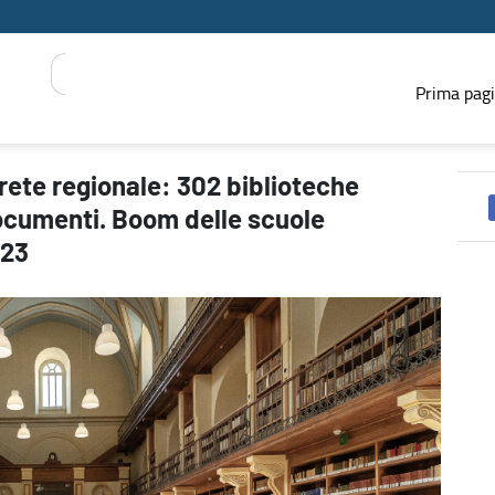
Prima pag
derenti e oltre 3,4 milioni di documenti. Boom delle scuole associ
 rete regionale: 302 biblioteche
 documenti. Boom delle scuole
023