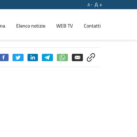
A
A
ina
Elenco notizie
WEB TV
Contatti
ate: +152% rispetto al 2023 - PRESS REGIONE