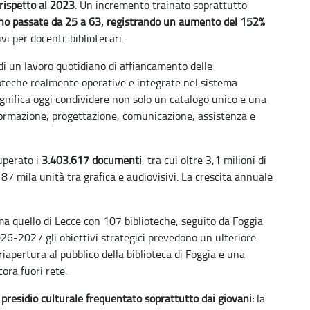
rispetto al 2023
. Un incremento trainato soprattutto
sono passate da 25 a 63, registrando un aumento del 152%
vi per docenti-bibliotecari.
 di un lavoro quotidiano di affiancamento delle
lioteche realmente operative e integrate nel sistema
gnifica oggi condividere non solo un catalogo unico e una
formazione, progettazione, comunicazione, assistenza e
uperato i
3.403.617 documenti
, tra cui oltre 3,1 milioni di
 87 mila unità tra grafica e audiovisivi. La crescita annuale
erma quello di Lecce con 107 biblioteche, seguito da Foggia
 2026-2027 gli obiettivi strategici prevedono un ulteriore
riapertura al pubblico della biblioteca di Foggia e una
ora fuori rete.
n
presidio culturale frequentato soprattutto dai giovani:
la