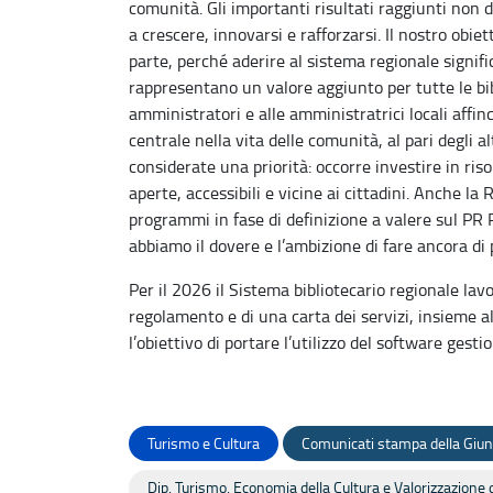
comunità. Gli importanti risultati raggiunti non 
a crescere, innovarsi e rafforzarsi. Il nostro ob
parte, perché aderire al sistema regionale signif
rappresentano un valore aggiunto per tutte le bib
amministratori e alle amministratrici locali affi
centrale nella vita delle comunità, al pari degli a
considerate una priorità: occorre investire in ri
aperte, accessibili e vicine ai cittadini. Anche la
programmi in fase di definizione a valere sul PR P
abbiamo il dovere e l’ambizione di fare ancora di p
Per il 2026 il Sistema bibliotecario regionale lav
regolamento e di una carta dei servizi, insieme al
l’obiettivo di portare l’utilizzo del software gesti
Turismo e Cultura
Comunicati stampa della Giun
Dip. Turismo, Economia della Cultura e Valorizzazione d