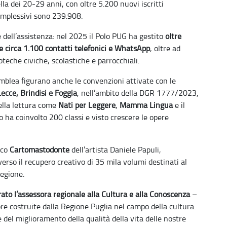
lla dei 20-29 anni, con oltre 5.200 nuovi iscritti
 complessivi sono 239.908.
e dell’assistenza: nel 2025 il Polo PUG ha gestito
oltre
 e circa 1.100 contatti telefonici e WhatsApp
, oltre ad
oteche civiche, scolastiche e parrocchiali.
semblea figurano anche le convenzioni attivate con le
Lecce, Brindisi e Foggia
, nell’ambito della DGR 1777/2023,
della lettura come
Nati per Leggere
,
Mamma Lingua
e il
 ha coinvolto 200 classi e visto crescere le opere
ico
Cartomastodonte
dell’artista Daniele Papuli,
erso il recupero creativo di 35 mila volumi destinati al
regione.
rato l’assessora regionale alla Cultura e alla Conoscenza
–
re costruite dalla Regione Puglia nel campo della cultura.
e del miglioramento della qualità della vita delle nostre