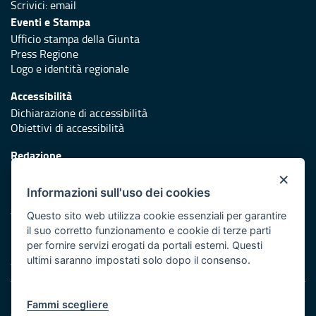
Scrivici:
email
Eventi e Stampa
Ufficio stampa della Giunta
Press Regione
Logo e identità regionale
Accessibilità
Dichiarazione di accessibilità
Obiettivi di accessibilità
Redazione
Responsabili di pubblicazione
×
Informazioni sull'uso dei cookies
Protezione civile
Vai al sito di Protezione Civile Puglia
Questo sito web utilizza cookie essenziali per garantire
il suo corretto funzionamento e cookie di terze parti
Iniziativa finanziata con risorse del POR Puglia 2014/2020 -
per fornire servizi erogati da portali esterni. Questi
Asse XI
ultimi saranno impostati solo dopo il consenso.
Note legali
Fammi scegliere
Cookie e privacy